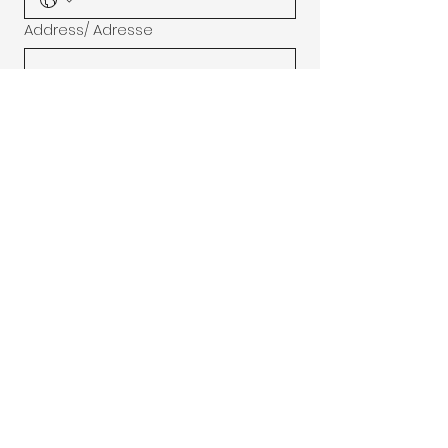
Address/ Adresse
Subject/ Sujet
Message
Submit/ Soumettre
© 2026 par Laffy Stone Music. Tous
droits réservés.